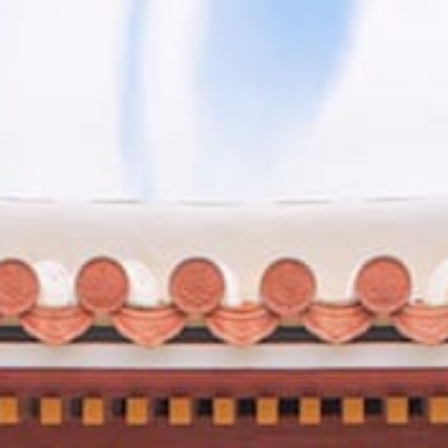
MASTERCLASS DE KARATÉ AVEC 4 EXPERTS
FRANÇAIS
par
Frédéric
|
Jan 29, 2026
|
Karaté
|
0
|
Nous avons participé au Masterclass de karaté qui a eu
lieu à Marseille le 17 janvier 2026 dans le...
LIRE LA SUITE