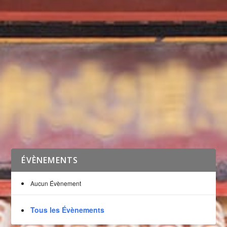
STAGE DE PRÉPARATION AUX PASSAGES DE
GRADE AVEC DIDIER LUPO – 17 FÉVRIER 2024
par
Frédéric
|
Fév 17, 2024
|
Karaté
|
0
|
Didier Lupo, 7ème Dan et expert fédéral a dirigé un
stage de deux heures à Marseille. Le stage...
LIRE LA SUITE
ÉVÈNEMENTS
Aucun Évènement
Tous les Évènements