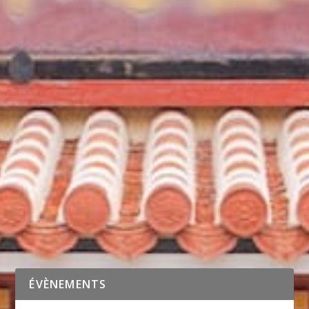
COUPE DE FRANCE DE KOBUDO LE 13 AVRIL
2013
par
Frédéric
|
Mai 12, 2013
|
Kobudo
|
0
|
La Coupe de Kobudo s’est déroulée cette année dans la
villes de Yerres. Nous avons été reçus...
LIRE LA SUITE
ÉVÈNEMENTS