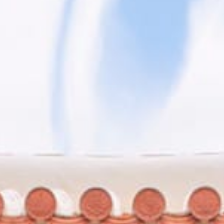
COUPE DE FRANCE DE KOBUDO 2014
par
Frédéric
|
Mai 13, 2014
|
Kobudo
|
0
|
La Coupe de France 2014 s’est déroulée le samedi 3
mai 2014 dans la ville d’Yerres...
LIRE LA SUITE