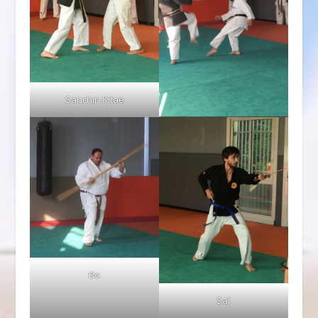
Sanchin Kitae
Bo
Saï