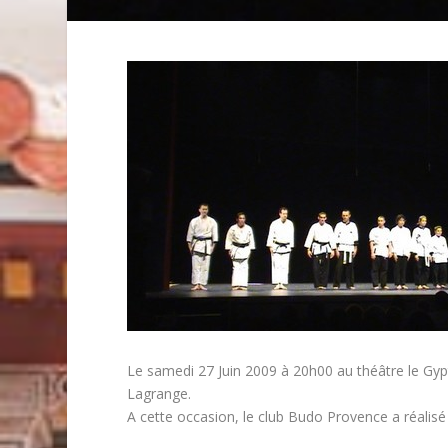
Le samedi 27 Juin 2009 à 20h00 au théâtre le Gypti
Lagrange.
A cette occasion, le club Budo Provence a réali