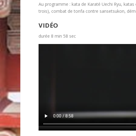
Au programme : kata de Karaté Uechi Ryu, katas d
trois), combat de tonfa contre sansetsukon, démo
VIDÉO
durée 8 min 58 sec